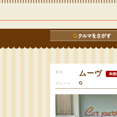
ムーヴ
車名
G
グレード