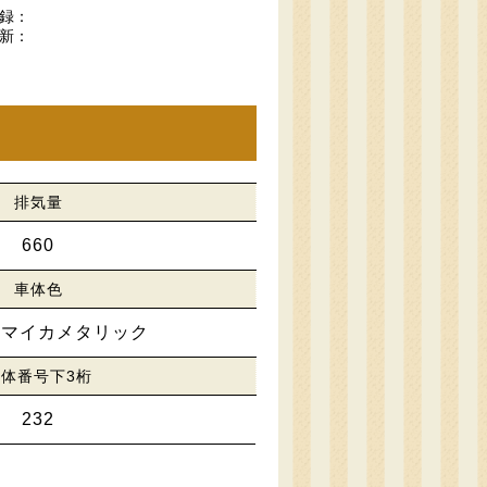
録：
新：
排気量
660
車体色
クマイカメタリック
体番号下3桁
232