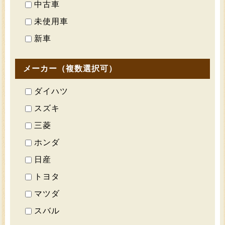
中古車
未使用車
新車
メーカー（複数選択可）
ダイハツ
スズキ
三菱
ホンダ
日産
トヨタ
マツダ
スバル