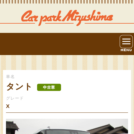
車名
タント
グレード
X