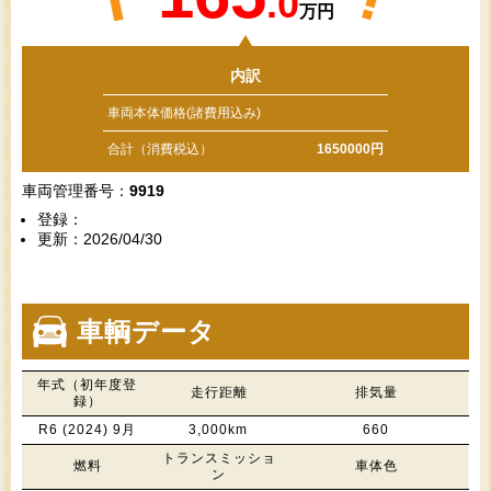
.0
万円
内訳
車両本体価格(諸費用込み)
合計（消費税込）
1650000円
車両管理番号：
9919
登録：
更新：2026/04/30
車輌データ
年式（初年度登
走行距離
排気量
録）
R6 (2024) 9月
3,000km
660
トランスミッショ
燃料
車体色
ン